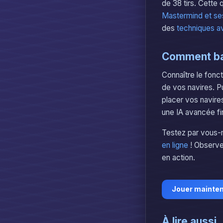
de 38 tirs. Cette
Mastermind et ses
des
techniques a
Comment bat
Connaître le fonc
de vos navires. Pu
placer vos navires
une IA avancée fin
Testez par vous-m
en ligne
! Observez
en action.
Jouer mainte
À lire aussi