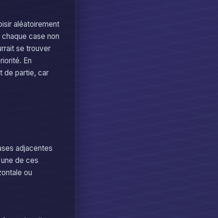
isir aléatoirement
r chaque case non
rrait se trouver
iorité. En
 de partie, car
 cases adjacentes
 l'une de ces
zontale ou