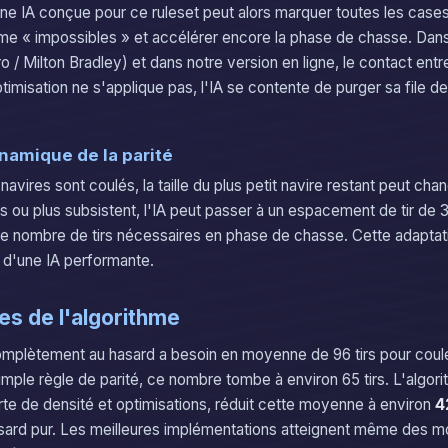
une IA conçue pour ce ruleset peut alors marquer toutes les case
e « impossibles » et accélérer encore la phase de chasse. Dans
 / Milton Bradley) et dans notre version en ligne, le contact entr
ptimisation ne s'applique pas, l'IA se contente de purger sa file d
namique de la parité
avires sont coulés, la taille du plus petit navire restant peut chan
 ou plus subsistent, l'IA peut passer à un espacement de tir de 3 
le nombre de tirs nécessaires en phase de chasse. Cette adapta
s d'une IA performante.
s de l'algorithme
complètement au hasard a besoin en moyenne de 96 tirs pour coule
simple règle de parité, ce nombre tombe à environ 65 tirs. L'algor
te de densité et optimisations, réduit cette moyenne à environ
4
hasard pur. Les meilleures implémentations atteignent même des