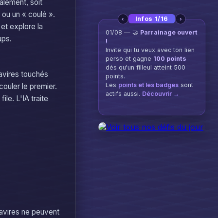
alement, soit
u ou un « coulé ».
‹
›
Infos 2/16
 et explore la
21/07 — 👑
Nouveau jeu !
ups.
Hexa Conquête
est dispo :
sors de ton territoire, boucle
autour des hexagones
convoités et reviens chez toi
navires touchés
pour tout capturer. Coupe les
traces adverses, et tiens ton
couler le premier.
règne pour remporter la
le. L'IA traite
manche.
Jouer →
navires ne peuvent