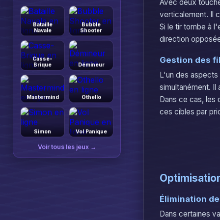
Avec deux touches 
verticalement. Il 
Bataille
Bubble
Si le tir tombe à l
Navale
Shooter
direction opposée
Gestion des fi
Casse-
Brique
Démineur
L'un des aspects 
simultanément. Il 
Mastermind
Othello
Dans ce cas, les 
ces cibles par pri
Simon
Vol Panique
Voir tous les jeux →
Optimisatio
Élimination d
Dans certaines va