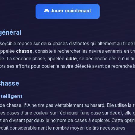
🎮 Jouer maintenant
général
e/cible repose sur deux phases distinctes qui alternent au fil de l
appelée
chasse
, consiste à rechercher les navires ennemis en ti
rille. La seconde phase, appelée
cible
, se déclenche dès qu'un tir
lors ses efforts pour couler le navire détecté avant de reprendre 
 chasse
ntelligent
e chasse, l'IA ne tire pas véritablement au hasard. Elle utilise la
r
les cases d'une couleur sur l'échiquier (une case sur deux), elle 
t en divisant par deux le nombre de cases à explorer. Cette optim
 réduit considérablement le nombre moyen de tirs nécessaires.