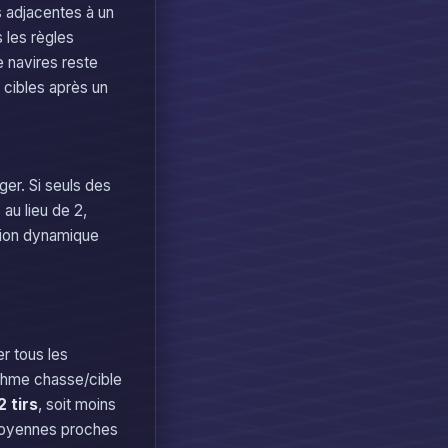
s adjacentes à un
 les règles
e navires reste
e cibles après un
ger. Si seuls des
au lieu de 2,
tion dynamique
r tous les
ithme chasse/cible
2 tirs
, soit moins
 moyennes proches