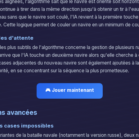
alignées, l'algorithme sait que le navire est orienté soit horizont
continue à tirer dans la même direction jusqu'à obtenir un tir à l'ea
'eau sans que le navire soit coulé, l'IA revient à la première touche
. Cette logique permet de couler un navire en un minimum de co
les d'attente
les plus subtils de l'algorithme concerne la gestion de plusieurs 
arrive que l'IA touche un deuxième navire alors qu'elle cherche à 
cases adjacentes du nouveau navire sont également ajoutées à la fi
orité, en se concentrant sur la séquence la plus prometteuse.
🎮 Jouer maintenant
ns avancées
es cases impossibles
riantes de la bataille navale (notamment la version russe), deux 