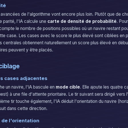
ité
 avancées de l'algorithme vont encore plus loin. Plutôt que de cho
 parité, l'IA calcule une
carte de densité de probabilité
. Pou
 compte le nombre de positions possibles où un navire restant pou
tte case. Les cases avec le score le plus élevé sont ciblées en pr
es centrales obtiennent naturellement un score plus élevé en début
res peuvent y être placés.
 ciblage
es cases adjacentes
he un navire, l'IA bascule en
mode cible
. Elle ajoute les quatre
est) à une file d'attente prioritaire. Le tir suivant sera dirigé vers
ème tir touche également, l'IA déduit l'orientation du navire (hori
suit dans cette direction.
de l'orientation