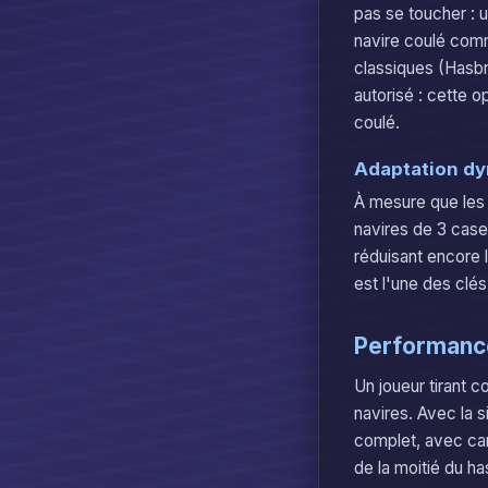
pas se toucher : 
navire coulé comm
classiques (Hasbro
autorisé : cette o
coulé.
Adaptation dy
À mesure que les n
navires de 3 cases
réduisant encore 
est l'une des clé
Performance
Un joueur tirant 
navires. Avec la 
complet, avec car
de la moitié du 