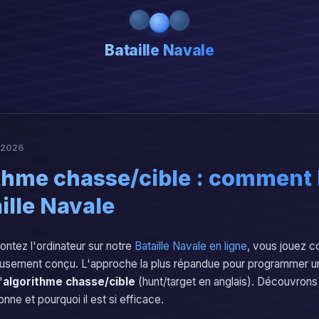
Bataille Navale
r 2026
ithme chasse/cible : comment l
aille Navale
ontez l'ordinateur sur notre
Bataille Navale en ligne
, vous jouez c
usement conçu. L'approche la plus répandue pour programmer une
'
algorithme chasse/cible
(hunt/target en anglais). Découvron
nne et pourquoi il est si efficace.