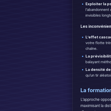
Exploiter la 
l’abandonnent d
invisibles long
Les inconvénien
L’effet casc
votre flotte t
chaîne.
La prévisibili
balayant métho
La densité de
qu’un tir aléat
La formation
L’approche oppos
maximisant la dist