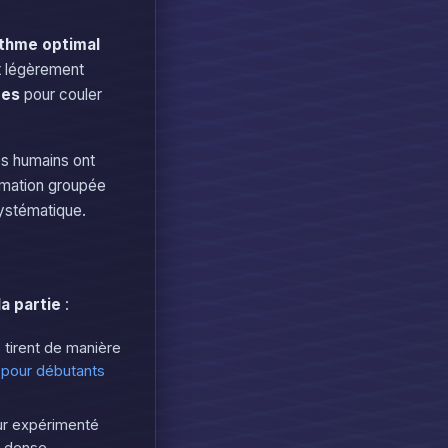
ithme optimal
t légèrement
res
pour couler
es humains ont
ormation groupée
systématique.
a partie
:
 tirent de manière
 pour débutants
eur expérimenté