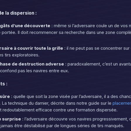
e la dispersion :
égâts d’une découverte
: même si l’adversaire coule un de vos n
e portée. Il doit recommencer sa recherche dans une zone compl
saire à couvrir toute la grille
: il ne peut pas se concentrer sur
les tirs exploratoires.
 phase de destruction adverse
: paradoxalement, c’est un avant
 confond pas les navires entre eux.
ts :
sûre
: quelle que soit la zone visée par l’adversaire, il a des cha
 La technique du damier, décrite dans notre guide sur le
placemen
nt redoutablement efficace contre une formation dispersée.
e surprise
: l’adversaire découvre vos navires progressivement,
 jamais être déstabilisé par de longues séries de tirs manqués.