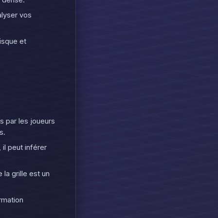
p dense.
alyser vos
risque et
s par les joueurs
s.
 il peut inférer
la grille est un
ormation