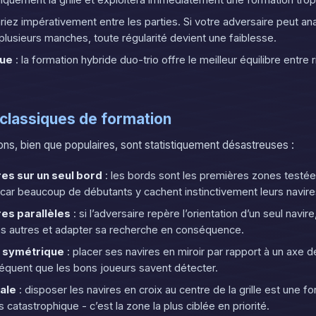
quement la grille et exploitera immédiatement une formation tro
riez impérativement entre les parties. Si votre adversaire peut an
plusieurs manches, toute régularité devient une faiblesse.
que
: la formation hybride duo-trio offre le meilleur équilibre entre 
 classiques de formation
ons, bien que populaires, sont statistiquement désastreuses :
res sur un seul bord
: les bords sont les premières zones testée
car beaucoup de débutants y cachent instinctivement leurs navire
res parallèles
: si l’adversaire repère l’orientation d’un seul navire,
les autres et adapter sa recherche en conséquence.
 symétrique
: placer ses navires en miroir par rapport à un axe de 
fréquent que les bons joueurs savent détecter.
rale
: disposer les navires en croix au centre de la grille est une f
 catastrophique - c’est la zone la plus ciblée en priorité.