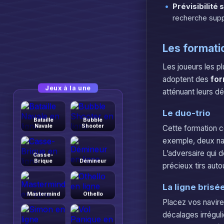
Prévisibilité 
recherche supp
Les formati
Les joueurs les pl
adoptent des
for
Jeux à la une
atténuant leurs dé
Le duo-trio
Bataille
Bubble
Navale
Shooter
Cette formation c
exemple, deux navi
L’adversaire qui d
Casse-
Brique
Démineur
précieux tirs aut
La ligne brisé
Mastermind
Othello
Placez vos navires
décalages irrégul