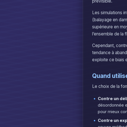
prévisible.
Les simulations i
(balayage en dami
supérieure en moy
l’ensemble de la f
Cependant, contr
tendance à abando
exploite ce biais
Quand utili
Le choix de la fo
Contre un dé
désordonnée et
pour mieux com
Contre un ex