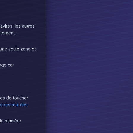
avires, les autres
ètement
 une seule zone et
age car
nces de toucher
t optimal des
 de manière