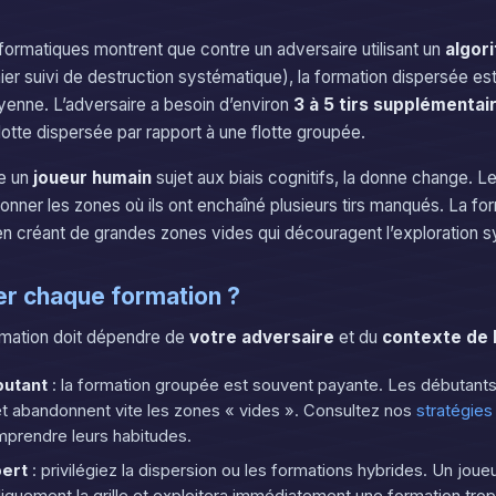
nformatiques montrent que contre un adversaire utilisant un
algor
er suivi de destruction systématique), la formation dispersée es
enne. L’adversaire a besoin d’environ
3 à 5 tirs supplémentai
lotte dispersée par rapport à une flotte groupée.
e un
joueur humain
sujet aux biais cognitifs, la donne change. L
nner les zones où ils ont enchaîné plusieurs tirs manqués. La f
 en créant de grandes zones vides qui découragent l’exploration 
ser chaque formation ?
rmation doit dépendre de
votre adversaire
et du
contexte de l
butant
: la formation groupée est souvent payante. Les débutants
 abandonnent vite les zones « vides ». Consultez nos
stratégies
prendre leurs habitudes.
pert
: privilégiez la dispersion ou les formations hybrides. Un jou