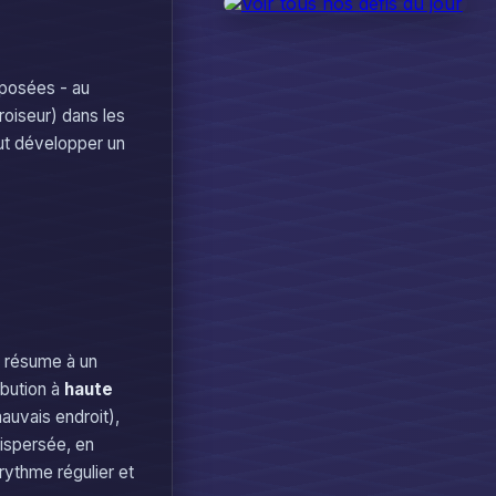
xposées - au
roiseur) dans les
eut développer un
e résume à un
ibution à
haute
mauvais endroit),
dispersée, en
 rythme régulier et