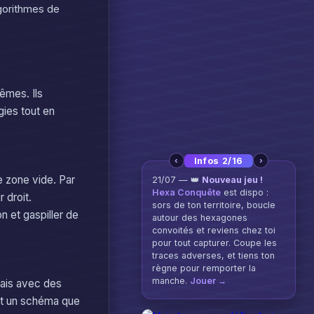
lgorithmes de
rêmes. Ils
ies tout en
‹
›
Infos 2/16
e zone vide. Par
21/07 — 👑
Nouveau jeu !
Hexa Conquête
est dispo :
 droit.
sors de ton territoire, boucle
n et gaspiller de
autour des hexagones
convoités et reviens chez toi
pour tout capturer. Coupe les
traces adverses, et tiens ton
règne pour remporter la
manche.
Jouer →
 mais avec des
ant un schéma que