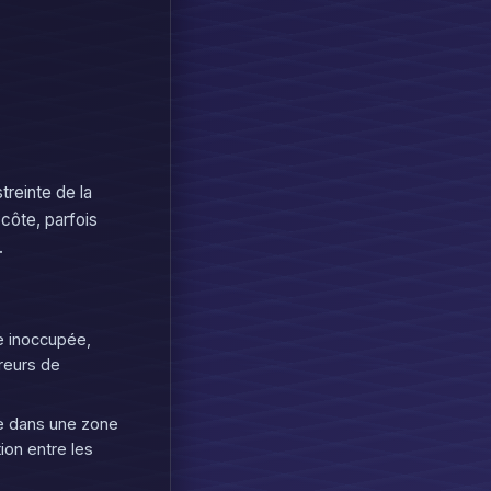
reinte de la
côte, parfois
.
le inoccupée,
rreurs de
re dans une zone
ction entre les