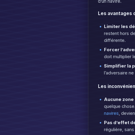
d’un navire.
Les avantages d
Limiter les d
restent hors d
différente.
Forcer l’adver
doit multiplier 
Simplifier la
l’adversaire ne
Les inconvénien
Aucune zone 
quelque chose.
navires
, devie
Pas d’effet d
régulière, sans