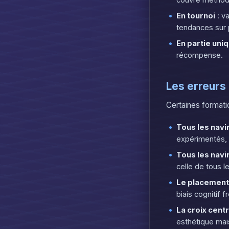
couvre méthodi
En tournoi
: va
tendances sur 
En partie uni
récompense.
Les erreurs
Certaines formati
Tous les navi
expérimentés, 
Tous les navi
celle de tous 
Le placement
biais cognitif 
La croix cent
esthétique mais