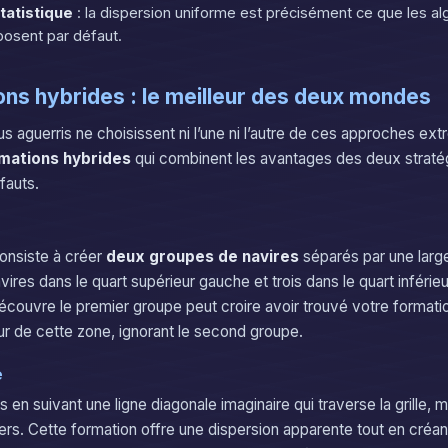
statistique
: la dispersion uniforme est précisément ce que les a
osent par défaut.
ons hybrides : le meilleur des deux mondes
us aguerris ne choisissent ni l’une ni l’autre de ces approches ext
mations hybrides
qui combinent les avantages des deux stratég
fauts.
onsiste à créer
deux groupes de navires
séparés par une larg
res dans le quart supérieur gauche et trois dans le quart inférieur
écouvre le premier groupe peut croire avoir trouvé votre formatio
our de cette zone, ignorant le second groupe.
e
 en suivant une ligne diagonale imaginaire qui traverse la grille,
iers. Cette formation offre une dispersion apparente tout en cré