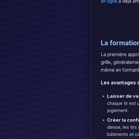
en ligne
a déjà aff
La formation
La première appr
grille, généralem
même en formant 
Les avantages d
Laisser de v
chaque tir est 
jugement.
Créer la conf
dense, les tirs
bâtiments et c