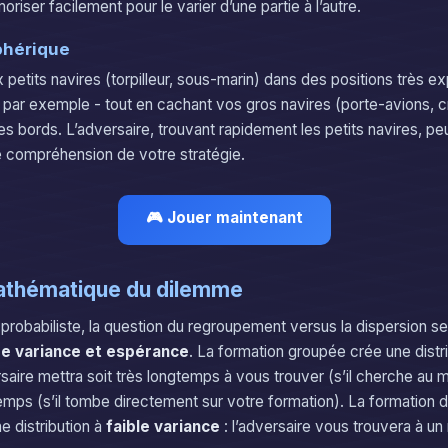
ser facilement pour le varier d’une partie à l’autre.
phérique
 petits navires (torpilleur, sous-marin) dans des positions très e
e, par exemple - tout en cachant vos gros navires (porte-avions, c
des bords. L’adversaire, trouvant rapidement les petits navires, p
 compréhension de votre stratégie.
🎮 Jouer maintenant
athématique du dilemme
 probabiliste, la question du regroupement versus la dispersion s
e variance et espérance
. La formation groupée crée une distr
rsaire mettra soit très longtemps à vous trouver (s’il cherche au 
temps (s’il tombe directement sur votre formation). La formation 
e distribution à
faible variance
: l’adversaire vous trouvera à un