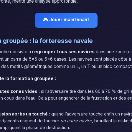
ronté, mérite une analyse approfondie.
🎮 Jouer maintenant
 groupée : la forteresse navale
oche consiste à
regrouper tous ses navires
dans une zone rest
ent un carré de 5×5 ou 6×6 cases. Les navires sont placés côte à 
des motifs géométriques comme un L, un T ou un bloc compact
e la formation groupée :
astes zones vides
: si l’adversaire tire dans les 60 à 70 % de gril
un coup dans l’eau. Cela peut engendrer de la frustration et des e
usion après un touché
: quand l’adversaire touche enfin un navi
 adjacents risquent de toucher
un autre navire
, brouillant la distin
ompliquant la phase de destruction.