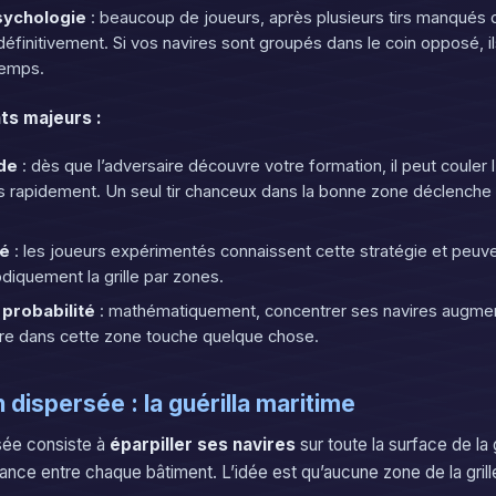
psychologie
: beaucoup de joueurs, après plusieurs tirs manqués 
éfinitivement. Si vos navires sont groupés dans le coin opposé, il
temps.
ts majeurs :
ade
: dès que l’adversaire découvre votre formation, il peut couler
rès rapidement. Un seul tir chanceux dans la bonne zone déclenche
té
: les joueurs expérimentés connaissent cette stratégie et peuve
diquement la grille par zones.
 probabilité
: mathématiquement, concentrer ses navires augment
oire dans cette zone touche quelque chose.
 dispersée : la guérilla maritime
ée consiste à
éparpiller ses navires
sur toute la surface de la g
ance entre chaque bâtiment. L’idée est qu’aucune zone de la grill