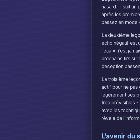
hasard : il suit u
après les premier
passez en mode « 
La deuxième leçon
écho négatif est u
l’eau » n’est jama
prochains tirs su
déception passent 
La troisième leço
actif pour ne pas 
légèrement ses pat
trop prévisibles -
avec les techniqu
révèle de l’infor
L’avenir du 