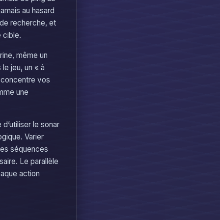
 jamais au hasard
de recherche, et
cible.
arine, même un
le jeu, un « à
et concentre vos
comme une
’utiliser le sonar
ogique. Varier
r les séquences
aire. Le parallèle
haque action