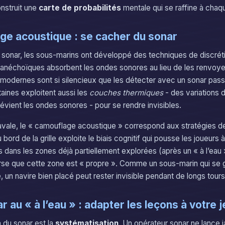
onstruit une
carte de probabilités
mentale qui se raffine à chaq
ge acoustique : se cacher du sonar
sonar, les sous-marins ont développé des techniques de discrét
anéchoïques absorbent les ondes sonores au lieu de les renvoye
 modernes sont si silencieux que les détecter avec un sonar pass
itaines exploitent aussi les
couches thermiques
- des variations 
évient les ondes sonores - pour se rendre invisibles.
Navale, le « camouflage acoustique » correspond aux stratégies 
 bord de la grille exploite le biais cognitif qui pousse les joueurs à
s dans les zones déjà partiellement explorées (après un « à l’eau 
se que cette zone est « propre ». Comme un sous-marin qui se g
 un navire bien placé peut rester invisible pendant de longs tours
r au « à l’eau » : adapter les leçons à votre j
 du sonar est la
systématisation
. Un opérateur sonar ne lance 