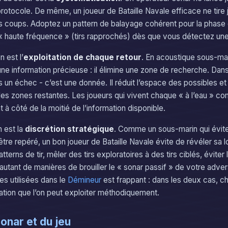
n protocole. De même, un joueur de Bataille Navale efficace ne tire
s coups. Adoptez un pattern de balayage cohérent pour la phase 
haute fréquence » (tirs rapprochés) dès que vous détectez une 
 est l’
exploitation de chaque retour
. En acoustique sous-m
ne information précieuse : il élimine une zone de recherche. Dans 
is un échec - c’est une donnée. Il réduit l’espace des possibles 
r les zones restantes. Les joueurs qui vivent chaque « à l’eau » 
à côté de la moitié de l’information disponible.
n est la
discrétion stratégique
. Comme un sous-marin qui évite d
être repéré, un bon joueur de Bataille Navale évite de révéler sa l
terns de tir, mêler des tirs exploratoires à des tirs ciblés, évite
 autant de manières de brouiller le « sonar passif » de votre advers
es utilisées dans le
Démineur
est frappant : dans les deux cas, c
mation que l’on peut exploiter méthodiquement.
sonar et du jeu