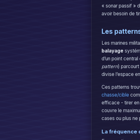
« sonar passif » d
avoir besoin de t
Les patterns
Les marines milita
balayage
systéma
d’un point centra
pattern
) parcourt
divise l’espace en
Ces patterns trouv
chasse/cible
comm
efficace - tirer e
couvre le maximum
cases ou plus ne 
La fréquence 