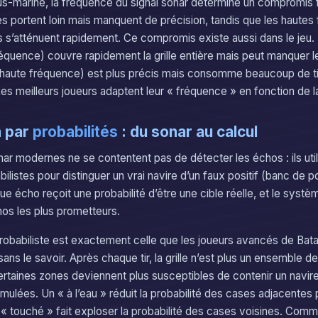
s-marine, la fréquence du signal sonar détermine un compromis 
 portent loin mais manquent de précision, tandis que les hautes
s s’atténuent rapidement. Ce compromis existe aussi dans le jeu. U
quence) couvre rapidement la grille entière mais peut manquer le
(haute fréquence) est plus précis mais consomme beaucoup de ti
Les meilleurs joueurs adaptent leur « fréquence » en fonction de l
n par
probabilités
: du sonar au calcul
r modernes ne se contentent pas de détecter les échos : ils util
ilistes pour distinguer un vrai navire d’un faux positif (banc de p
ue écho reçoit une probabilité d’être une cible réelle, et le syst
hos les plus prometteurs.
obabiliste est exactement celle que les joueurs avancés de Bata
 sans le savoir. Après chaque tir, la grille n’est plus un ensemble 
ertaines zones deviennent plus susceptibles de contenir un navir
ulées. Un « à l’eau » réduit la probabilité des cases adjacentes 
n « touché » fait exploser la probabilité des cases voisines. Com