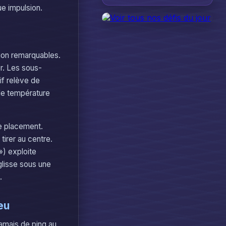
ue impulsion.
ion remarquables.
r. Les sous-
if relève de
de température
de placement.
 tirer au centre.
») exploite
lisse sous une
.
eu
jamais de ping au