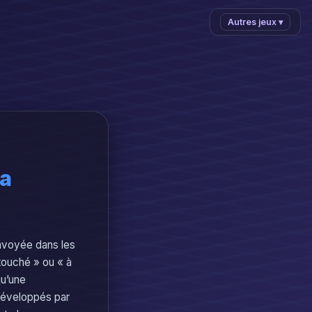
Autres jeux ▾
la
envoyée dans les
 touché » ou « à
qu’une
développés par