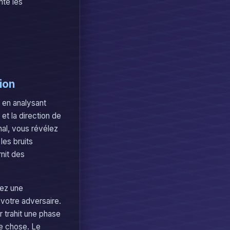
nte les
ion
t en analysant
et la direction de
gnal, vous révélez
les bruits
rnit des
nez une
 votre adversaire.
r trahit une phase
ue chose. Le