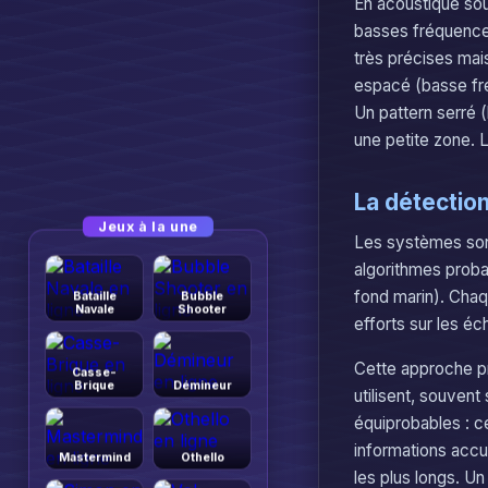
En acoustique sou
basses fréquences
très précises mai
espacé (basse fré
Un pattern serré 
une petite zone. 
La détectio
Jeux à la une
Les systèmes sona
algorithmes probab
fond marin). Chaq
Bataille
Bubble
Navale
Shooter
efforts sur les éc
Cette approche pr
Casse-
Brique
Démineur
utilisent, souvent
équiprobables : c
informations accum
Mastermind
Othello
les plus longs. U