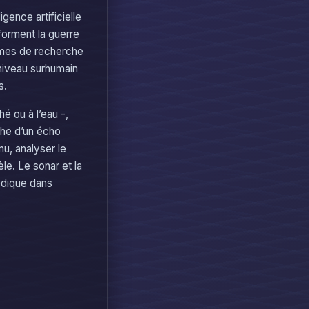
gence artificielle
forment la guerre
thmes de recherche
 niveau surhumain
s.
hé ou à l’eau -,
che d’un écho
nu, analyser le
le. Le sonar et la
odique dans