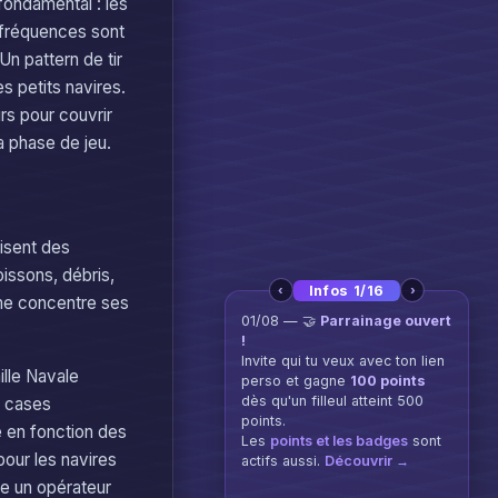
fondamental : les
 fréquences sont
n pattern de tir
s petits navires.
rs pour couvrir
a phase de jeu.
isent des
oissons, débris,
‹
›
Infos 2/16
ème concentre ses
21/07 — 👑
Nouveau jeu !
Hexa Conquête
est dispo :
sors de ton territoire, boucle
ille Navale
autour des hexagones
convoités et reviens chez toi
de cases
pour tout capturer. Coupe les
e en fonction des
traces adverses, et tiens ton
pour les navires
règne pour remporter la
manche.
Jouer →
me un opérateur