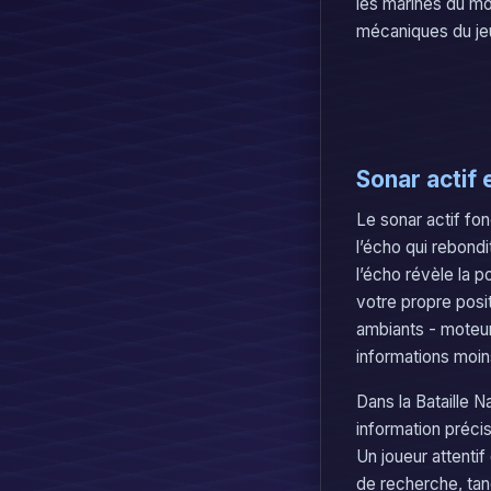
les marines du mon
mécaniques du jeu
Sonar actif 
Le sonar actif fo
l’écho qui rebondi
l’écho révèle la p
votre propre posit
ambiants - moteurs
informations moin
Dans la Bataille N
information préci
Un joueur attentif
de recherche, tan