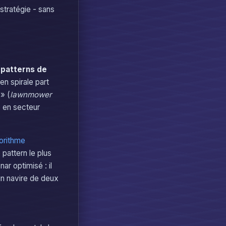
 stratégie - sans
s
patterns de
n spirale part
» (
lawnmower
e en secteur
orithme
pattern le plus
ar optimisé : il
un navire de deux