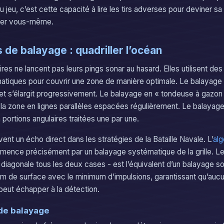
u jeu, c’est cette capacité à lire les tirs adverses pour deviner sa
irer vous-même.
 de balayage : quadriller l’océan
ires ne lancent pas leurs pings sonar au hasard. Elles utilisent de
tiques pour couvrir une zone de manière optimale. Le balayage e
l et s’élargit progressivement. Le balayage en « tondeuse à gazon 
 la zone en lignes parallèles espacées régulièrement. Le balayag
 portions angulaires traitées une par une.
ent un écho direct dans les stratégies de la Bataille Navale. L’
alg
ence précisément par un balayage systématique de la grille. Le 
n diagonale tous les deux cases - est l’équivalent d’un balayage son
 de surface avec le minimum d’impulsions, garantissant qu’auc
peut échapper à la détection.
de balayage