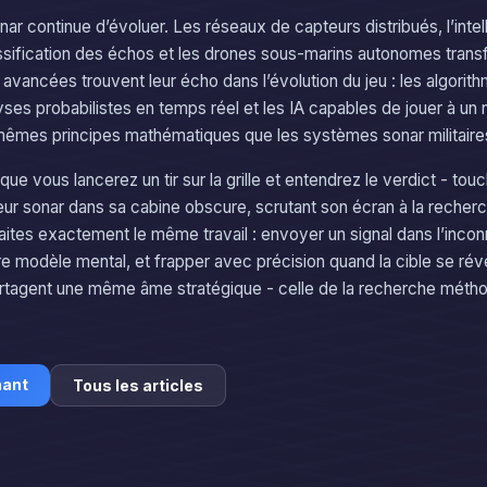
ar continue d’évoluer. Les réseaux de capteurs distribués, l’intelli
assification des échos et les drones sous-marins autonomes trans
avancées trouvent leur écho dans l’évolution du jeu : les algori
lyses probabilistes en temps réel et les IA capables de jouer à un
mêmes principes mathématiques que les systèmes sonar militaire
que vous lancerez un tir sur la grille et entendrez le verdict - touc
eur sonar dans sa cabine obscure, scrutant son écran à la recher
aites exactement le même travail : envoyer un signal dans l’incon
tre modèle mental, et frapper avec précision quand la cible se révè
artagent une même âme stratégique - celle de la recherche méth
nant
Tous les articles