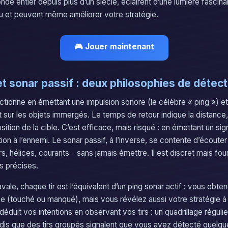
de entier depuis plus d’un siècle, éclairent d’une lumière fascina
 et peuvent même améliorer votre stratégie.
🎮 Jouer maintenant
et sonar passif : deux philosophies de détect
nctionne en émettant une impulsion sonore (le célèbre « ping ») e
t sur les objets immergés. Le temps de retour indique la distance, 
osition de la cible. C’est efficace, mais risqué : en émettant un si
ion à l’ennemi. Le sonar passif, à l’inverse, se contente d’écouter 
, hélices, courants - sans jamais émettre. Il est discret mais fou
s précises.
avale, chaque tir est l’équivalent d’un ping sonar actif : vous obte
se (touché ou manqué), mais vous révélez aussi votre stratégie à
 déduit vos intentions en observant vos tirs : un quadrillage régulie
dis que des tirs groupés signalent que vous avez détecté quelq